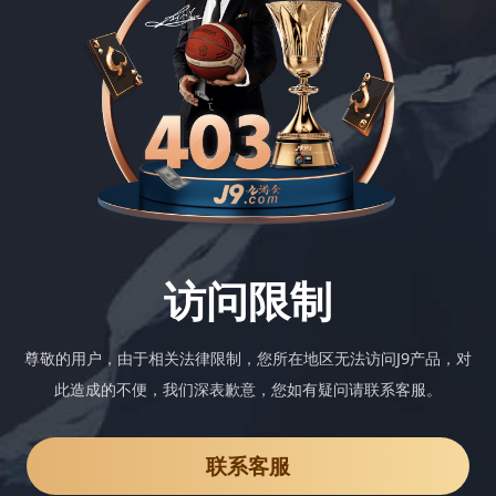
访问限制
尊敬的用户，由于相关法律限制，您所在地区无法访问J9产品，对
此造成的不便，我们深表歉意，您如有疑问请联系客服。
联系客服